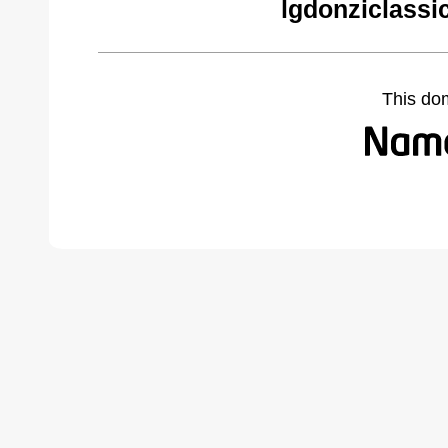
lgdonziclassi
This do